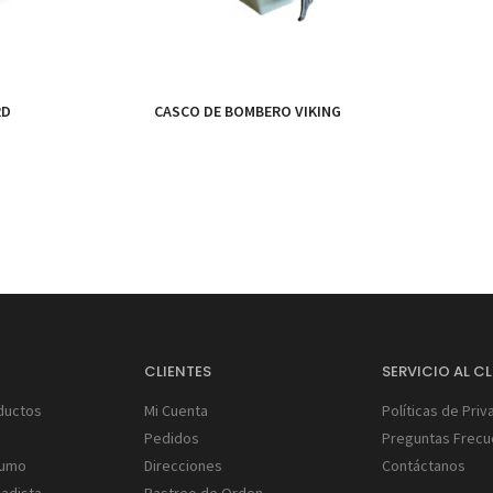
RD
CASCO DE BOMBERO VIKING
S
CLIENTES
SERVICIO AL CL
ductos
Mi Cuenta
Políticas de Priv
Pedidos
Preguntas Frecu
Humo
Direcciones
Contáctanos