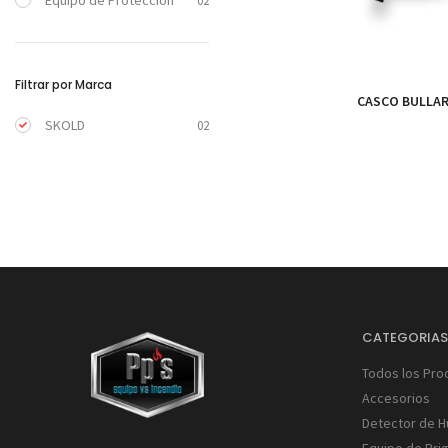
Equipo de Protección
02
Filtrar por Marca
CASCO BULLA
SKOLD
02
CATEGORIA
Todos los Pro
Accesorios
Detector de 