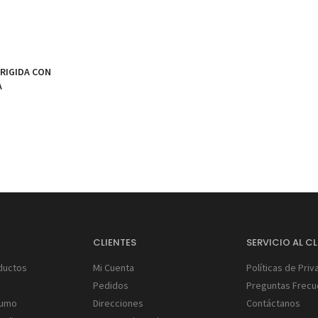
 RIGIDA CON
A
S
CLIENTES
SERVICIO AL CL
ductos
Mi Cuenta
Políticas de Priv
Pedidos
Preguntas Frecu
Humo
Direcciones
Contáctanos