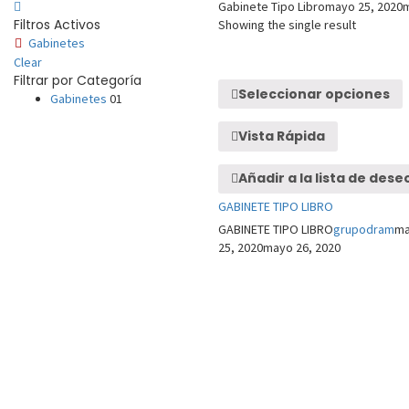
Gabinete Tipo Libro
mayo 25, 2020
m
Filtros Activos
Showing the single result
Gabinetes
Clear
Filtrar por Categoría
Seleccionar opciones
Gabinetes
01
Vista Rápida
Añadir a la lista de dese
GABINETE TIPO LIBRO
GABINETE TIPO LIBRO
grupodram
m
25, 2020
mayo 26, 2020