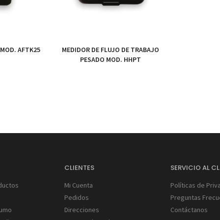
 MOD. AFTK25
MEDIDOR DE FLUJO DE TRABAJO
PESADO MOD. HHPT
S
CLIENTES
SERVICIO AL CL
ductos
Mi Cuenta
Políticas de Priv
Pedidos
Preguntas Frecu
Humo
Direcciones
Contáctanos