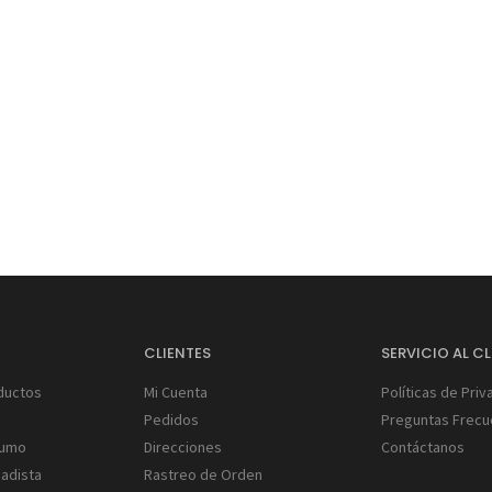
S
CLIENTES
SERVICIO AL CL
ductos
Mi Cuenta
Políticas de Priv
Pedidos
Preguntas Frecu
Humo
Direcciones
Contáctanos
gadista
Rastreo de Orden