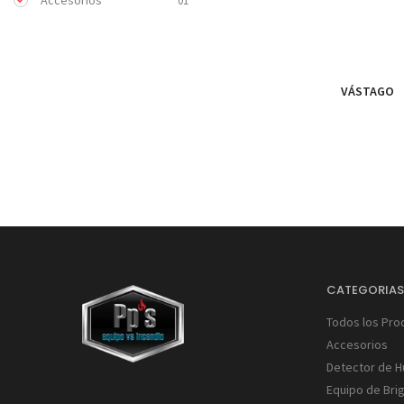
Accesorios
01
VÁSTAGO
CATEGORIA
Todos los Pro
Accesorios
Detector de 
Equipo de Bri