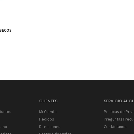
 SECOS
S
CLIENTES
SERVICIO AL CL
ductos
Mi Cuenta
Políticas de Priv
Pedidos
Preguntas Frecu
Humo
Direcciones
Contáctanos