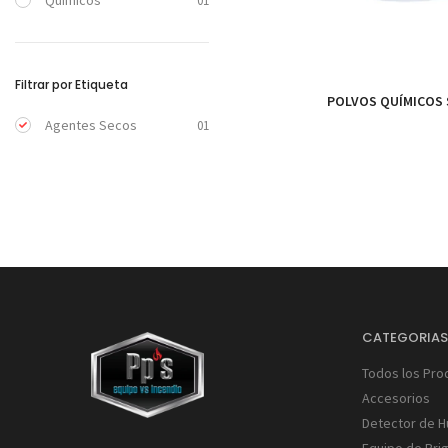
Químicos
01
Filtrar por Etiqueta
POLVOS QUÍMICOS
Agentes Secos
01
CATEGORIA
Todos los Pro
Accesorios
Detector de 