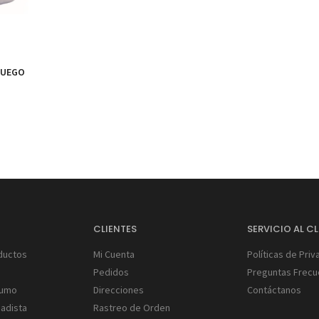
FUEGO
S
CLIENTES
SERVICIO AL CL
ductos
Mi Cuenta
Políticas de Priv
Pedidos
Preguntas Frecu
Humo
Direcciones
Contáctanos
gadista
Rastreo de Orden