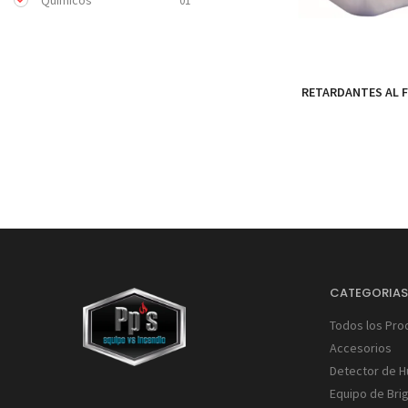
Químicos
01
RETARDANTES AL 
CATEGORIA
Todos los Pro
Accesorios
Detector de 
Equipo de Bri