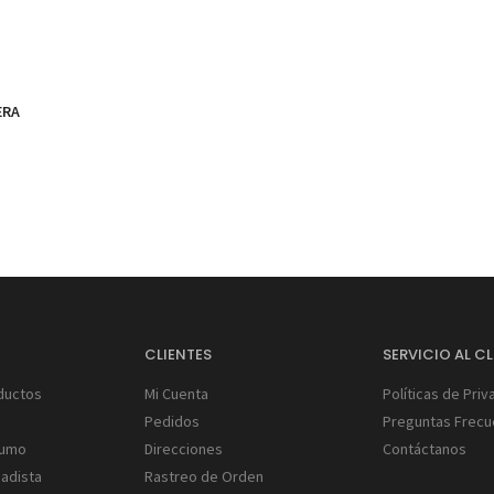
ERA
S
CLIENTES
SERVICIO AL CL
ductos
Mi Cuenta
Políticas de Priv
Pedidos
Preguntas Frecu
Humo
Direcciones
Contáctanos
gadista
Rastreo de Orden