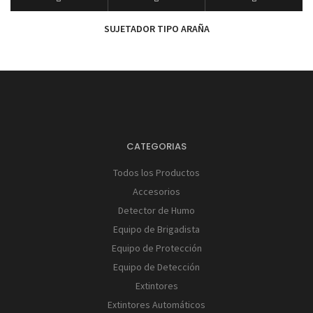
SUJETADOR TIPO ARAÑA
CATEGORIAS
Todos los Productos
Accesorios
Detector de Humo
Equipo de Brigadista
Equipo de Protección
Equipo de Detección
Extintores
Extintores Automáticos