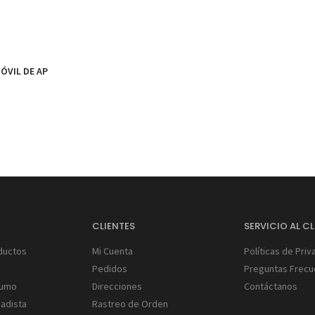
ÓVIL DE AP
S
CLIENTES
SERVICIO AL CL
ductos
Mi Cuenta
Políticas de Priv
Pedidos
Preguntas Frecu
Humo
Direcciones
Contáctanos
gadista
Rastreo de Orden