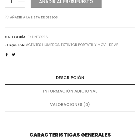
AÑADIR AL PRESUPUESTO
PORTÁTIL
Y
MÓVIL
AÑADIR A LA LISTA DE DESEOS
DE
AP
cantidad
CATEGORÍA:
EXTINTORES
ETIQUETAS:
AGENTES HÚMEDOS
,
EXTINTOR PORTÁTIL Y MÓVIL DE AP
DESCRIPCIÓN
INFORMACIÓN ADICIONAL
VALORACIONES (0)
CARACTERISTICAS GENERALES