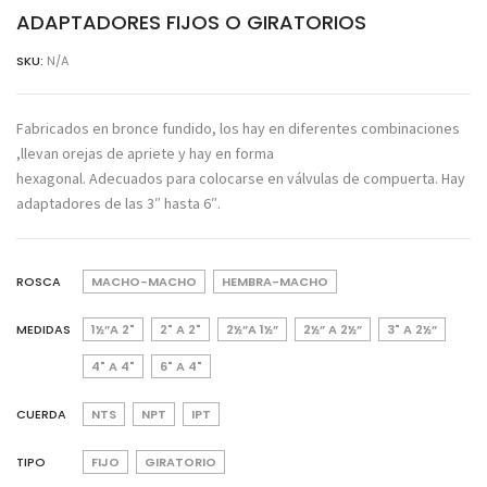
ADAPTADORES FIJOS O GIRATORIOS
SKU:
N/A
Fabricados en bronce fundido, los hay en diferentes combinaciones
,llevan orejas de apriete y hay en forma
hexagonal. Adecuados para colocarse en válvulas de compuerta. Hay
adaptadores de las 3″ hasta 6″.
ROSCA
MACHO-MACHO
HEMBRA-MACHO
MEDIDAS
1½”A 2"
2" A 2"
2½”A 1½”
2½” A 2½”
3" A 2½”
4" A 4"
6" A 4"
CUERDA
NTS
NPT
IPT
TIPO
FIJO
GIRATORIO