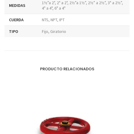
1½”a 2", 2" a 2", 2½”a 1½”, 2½” a 2½”, 3" a 2½”,
MEDIDAS
4" a 4", 6" a 4"
CUERDA
NTS, NPT, IPT
TIPO
Fijo, Giratorio
PRODUCTO RELACIONADOS