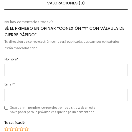
VALORACIONES (0)
No hay comentarios todavía.
SÉ EL PRIMERO EN OPINAR “CONEXIÓN “Y” CON VÁLVULA DE
CIERRE RÁPIDO”
Tu dirección de correo electrónico no será publicada.
Los campos obligatorios
están marcados con
*
Nombre
*
Email
*
Guardar mi nombre, correo electrónico y sitio web en este
navegador para la próxima vez que haga un comentario.
Tu calificación