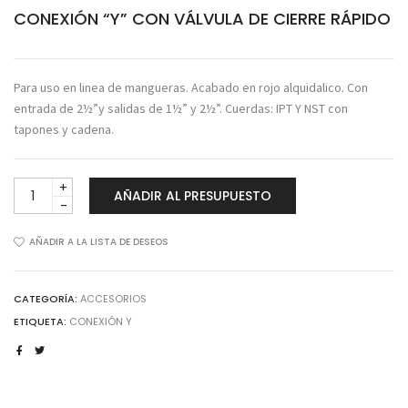
CONEXIÓN “Y” CON VÁLVULA DE CIERRE RÁPIDO
Para uso en linea de mangueras. Acabado en rojo alquidalico. Con
entrada de 2½”y salidas de 1½” y 2½”. Cuerdas: IPT Y NST con
tapones y cadena.
CONEXIÓN
AÑADIR AL PRESUPUESTO
“Y”
CON
VÁLVULA
AÑADIR A LA LISTA DE DESEOS
DE
CIERRE
RÁPIDO
CATEGORÍA:
ACCESORIOS
cantidad
ETIQUETA:
CONEXIÓN Y