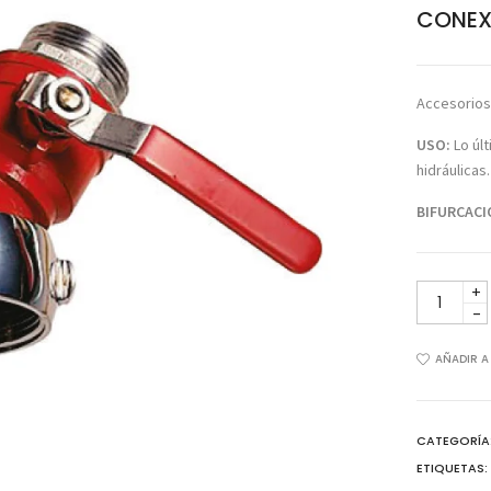
CONEX
Accesorios
USO:
Lo úl
hidráulicas.
BIFURCACI
CONEXIO
“Y”
MOD.
A99
AÑADIR A
cantidad
CATEGORÍA
ETIQUETAS