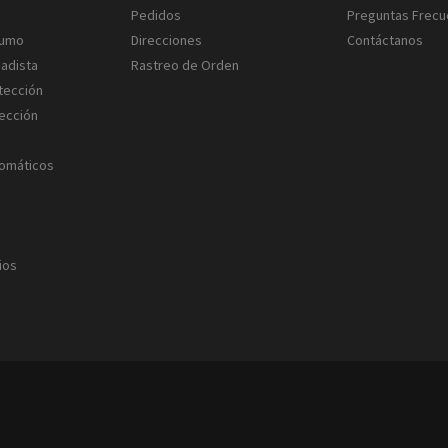
Pedidos
Preguntas Frecu
Humo
Direcciones
Contáctanos
gadista
Rastreo de Orden
tección
ección
tomáticos
ios