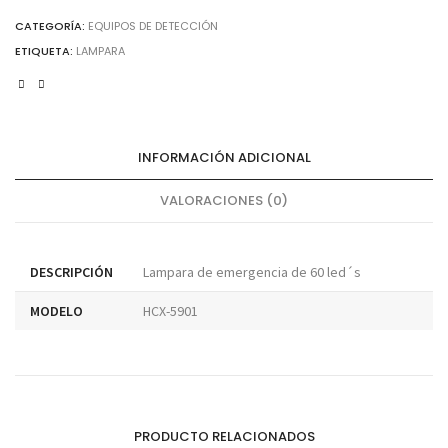
LED
´S
CATEGORÍA:
EQUIPOS DE DETECCIÓN
cantidad
ETIQUETA:
LAMPARA
INFORMACIÓN ADICIONAL
VALORACIONES (0)
DESCRIPCIÓN
Lampara de emergencia de 60 led´s
MODELO
HCX-5901
PRODUCTO RELACIONADOS