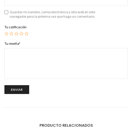
Guardar mi nombre, correo electrónico y sitio web en este
navegador para la próxima vez que haga un comentario.
Tu calificación
Tu reseña
*
PRODUCTO RELACIONADOS