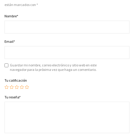
están marcados con
*
Nombre
*
Email
*
Guardar mi nombre, correo electrónico y sitio web en este
navegador para la próxima vez que haga un comentario.
Tu calificación
Tu reseña
*