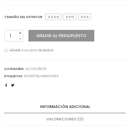
TAMAÑO DEL EXTINTOR
4.5 KG
6 KG
9 KG
MANGUERA
AÑADIR AL PRESUPUESTO
DE
DESCARGA
cantidad
AÑADIR A LA LISTA DE DESEOS
CATEGORÍA:
ACCESORIOS
ETIQUETAS:
EXTINTOR
,
MANGUERA
INFORMACIÓN ADICIONAL
VALORACIONES (0)